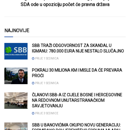
SDA ode u opoziciju počet će pravna država
NAJNOVIJE
SBB TRAŽI ODGOVORNOST ZA SKANDAL U
IGMANU: 780.000 EURA NIJE NESTALO SLUČAJNO
PRIJE 1 SEDMICA
POKRALI 30 MILIONA KM I MISLE DA ĆE PREVARA
PROĆI
PRIJE 1 SEDMICA
ČLANOVI SBB-A IZ CIJELE BOSNE I HERCEGOVINE
NA REDOVNOM UNUTARSTRANAČKOM
SAVJETOVANJU
PRIJE 3 SEDMICE
SBB U BANOVIĆIMA OKUPIO NOVU GENERACIJU: