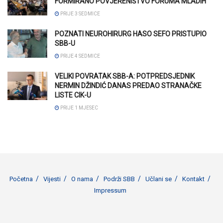
FORMIRANO POVJERENIŠTVO FORUMA MLADIH
PRIJE 3 SEDMICE
POZNATI NEUROHIRURG HASO SEFO PRISTUPIO
SBB-U
PRIJE 4 SEDMICE
VELIKI POVRATAK SBB-A: POTPREDSJEDNIK
NERMIN DŽINDIĆ DANAS PREDAO STRANAČKE
LISTE CIK-U
PRIJE 1 MJESEC
Početna
Vijesti
O nama
Podrži SBB
Učlani se
Kontakt
Impressum