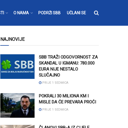
TI
O NAMA
PODRŽI SBB
UČLANI SE
NAJNOVIJE
SBB TRAŽI ODGOVORNOST ZA
SKANDAL U IGMANU: 780.000
EURA NIJE NESTALO
SLUČAJNO
PRIJE 1 SEDMICA
POKRALI 30 MILIONA KM I
MISLE DA ĆE PREVARA PROĆI
PRIJE 1 SEDMICA
ČLANOVI SBB-A IZ CIJELE