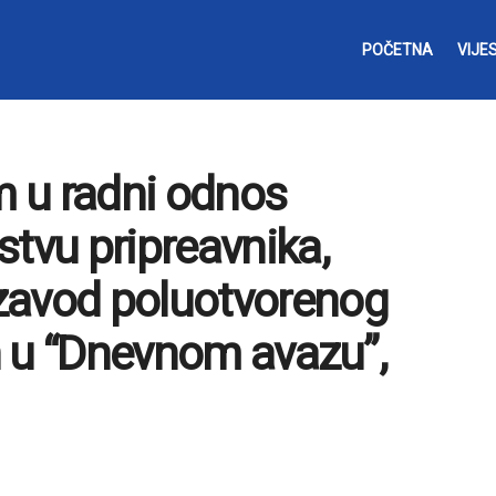
POČETNA
VIJES
m u radni odnos
stvu pripreavnika,
zavod poluotvorenog
en u “Dnevnom avazu”,