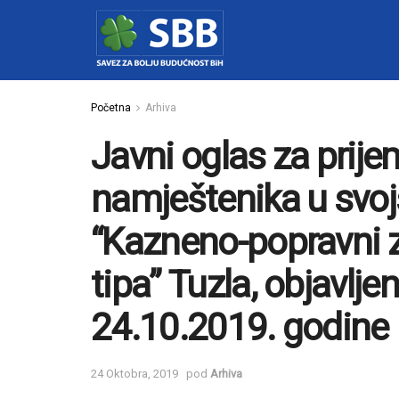
Početna
Arhiva
Javni oglas za prije
namještenika u svoj
“Kazneno-popravni 
tipa” Tuzla, objavlj
24.10.2019. godine
24 Oktobra, 2019
pod
Arhiva