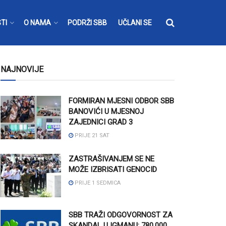
TI
O NAMA
PODRŽI SBB
UČLANI SE
NAJNOVIJE
FORMIRAN MJESNI ODBOR SBB
BANOVIĆI U MJESNOJ
ZAJEDNICI GRAD 3
PRIJE 21 SAT
ZASTRAŠIVANJEM SE NE
MOŽE IZBRISATI GENOCID
PRIJE 1 SEDMICA
SBB TRAŽI ODGOVORNOST ZA
SKANDAL U IGMANU: 780.000