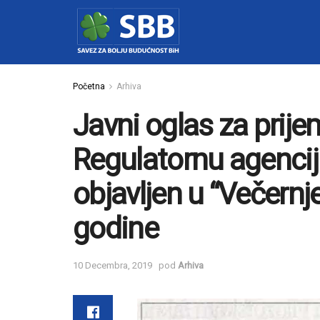
Početna
Arhiva
Javni oglas za prije
Regulatornu agencij
objavljen u “Večernj
godine
10 Decembra, 2019
pod
Arhiva