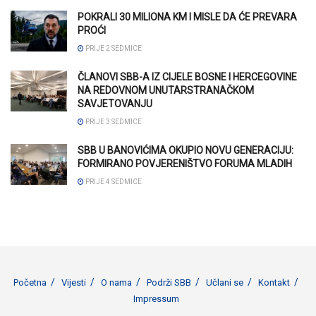
POKRALI 30 MILIONA KM I MISLE DA ĆE PREVARA
PROĆI
PRIJE 2 SEDMICE
ČLANOVI SBB-A IZ CIJELE BOSNE I HERCEGOVINE
NA REDOVNOM UNUTARSTRANAČKOM
SAVJETOVANJU
PRIJE 3 SEDMICE
SBB U BANOVIĆIMA OKUPIO NOVU GENERACIJU:
FORMIRANO POVJERENIŠTVO FORUMA MLADIH
PRIJE 4 SEDMICE
Početna
Vijesti
O nama
Podrži SBB
Učlani se
Kontakt
Impressum