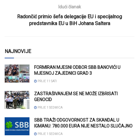
Idući članak
Radončić primio šefa delegacije EU i specijalnog
predstavnika EU u BiH Johana Saltera
NAJNOVIJE
FORMIRAN MJESNI ODBOR SBB BANOVIĆI U
MJESNOJ ZAJEDNICI GRAD 3
PRIJE 11 SATI
ZASTRAŠIVANJEM SE NE MOŽE IZBRISATI
GENOCID
PRIJE 1 SEDMICA
SBB TRAŽI ODGOVORNOST ZA SKANDAL U
IGMANU: 780.000 EURA NIJE NESTALO SLUČAJNO
PRIJE 1 SEDMICA