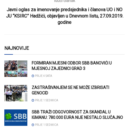
Idući članak
Javni oglas za imenovanje predsjednika i članova UO i NO
JU “KSIRC” Hadžići, objavljen u Dnevnom listu, 27.09.2019.
godine
NAJNOVIJE
FORMIRAN MJESNI ODBOR SBB BANOVIĆI U
MJESNOJ ZAJEDNICI GRAD 3
PRIJE 4 SATA
ZASTRAŠIVANJEM SE NE MOŽE IZBRISATI
GENOCID
PRIJE 1 SEDMICA
SBB TRAŽI ODGOVORNOST ZA SKANDAL U
IGMANU: 780.000 EURA NIJE NESTALO SLUČAJNO
PRIJE 1 SEDMICA