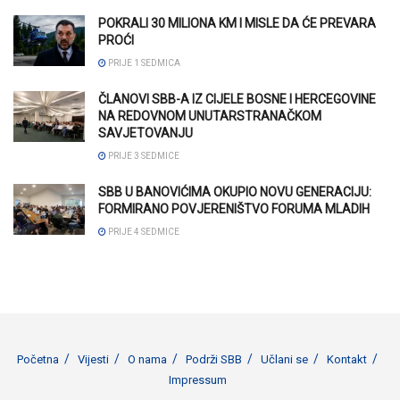
POKRALI 30 MILIONA KM I MISLE DA ĆE PREVARA
PROĆI
PRIJE 1 SEDMICA
ČLANOVI SBB-A IZ CIJELE BOSNE I HERCEGOVINE
NA REDOVNOM UNUTARSTRANAČKOM
SAVJETOVANJU
PRIJE 3 SEDMICE
SBB U BANOVIĆIMA OKUPIO NOVU GENERACIJU:
FORMIRANO POVJERENIŠTVO FORUMA MLADIH
PRIJE 4 SEDMICE
Početna
Vijesti
O nama
Podrži SBB
Učlani se
Kontakt
Impressum