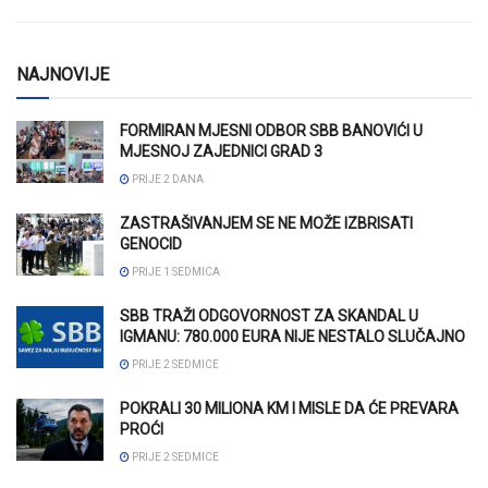
NAJNOVIJE
FORMIRAN MJESNI ODBOR SBB BANOVIĆI U
MJESNOJ ZAJEDNICI GRAD 3
PRIJE 2 DANA
ZASTRAŠIVANJEM SE NE MOŽE IZBRISATI
GENOCID
PRIJE 1 SEDMICA
SBB TRAŽI ODGOVORNOST ZA SKANDAL U
IGMANU: 780.000 EURA NIJE NESTALO SLUČAJNO
PRIJE 2 SEDMICE
POKRALI 30 MILIONA KM I MISLE DA ĆE PREVARA
PROĆI
PRIJE 2 SEDMICE