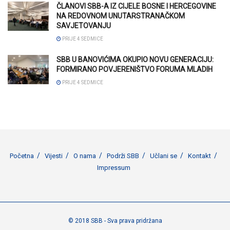
ČLANOVI SBB-A IZ CIJELE BOSNE I HERCEGOVINE
NA REDOVNOM UNUTARSTRANAČKOM
SAVJETOVANJU
PRIJE 4 SEDMICE
SBB U BANOVIĆIMA OKUPIO NOVU GENERACIJU:
FORMIRANO POVJERENIŠTVO FORUMA MLADIH
PRIJE 4 SEDMICE
Početna
Vijesti
O nama
Podrži SBB
Učlani se
Kontakt
Impressum
© 2018 SBB - Sva prava pridržana