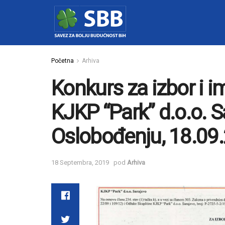
Početna
Arhiva
Konkurs za izbor i 
KJKP “Park” d.o.o. S
Oslobođenju, 18.09
18 Septembra, 2019
pod
Arhiva