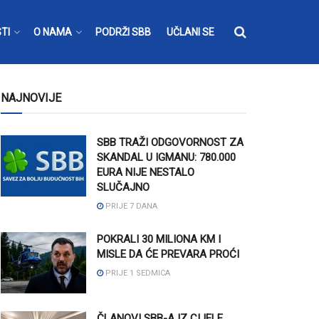
TI
O NAMA
PODRŽI SBB
UČLANI SE
NAJNOVIJE
SBB TRAŽI ODGOVORNOST ZA
SKANDAL U IGMANU: 780.000
EURA NIJE NESTALO
SLUČAJNO
PRIJE 7 DANA
POKRALI 30 MILIONA KM I
MISLE DA ĆE PREVARA PROĆI
PRIJE 1 SEDMICA
ČLANOVI SBB-A IZ CIJELE