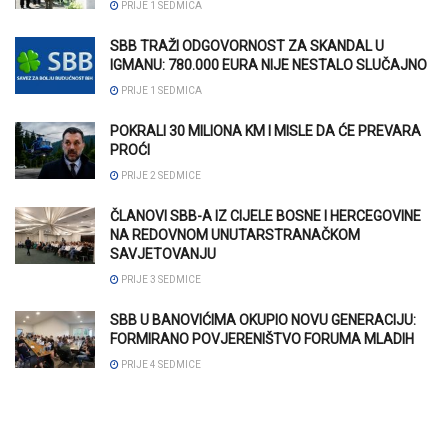
PRIJE 1 SEDMICA
SBB TRAŽI ODGOVORNOST ZA SKANDAL U
IGMANU: 780.000 EURA NIJE NESTALO SLUČAJNO
PRIJE 1 SEDMICA
POKRALI 30 MILIONA KM I MISLE DA ĆE PREVARA
PROĆI
PRIJE 2 SEDMICE
ČLANOVI SBB-A IZ CIJELE BOSNE I HERCEGOVINE
NA REDOVNOM UNUTARSTRANAČKOM
SAVJETOVANJU
PRIJE 3 SEDMICE
SBB U BANOVIĆIMA OKUPIO NOVU GENERACIJU:
FORMIRANO POVJERENIŠTVO FORUMA MLADIH
PRIJE 4 SEDMICE