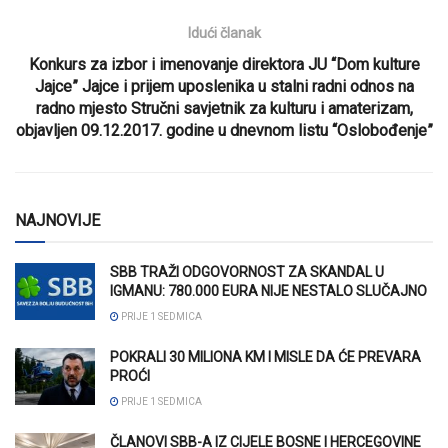
Idući članak
Konkurs za izbor i imenovanje direktora JU “Dom kulture
Jajce” Jajce i prijem uposlenika u stalni radni odnos na
radno mjesto Stručni savjetnik za kulturu i amaterizam,
objavljen 09.12.2017. godine u dnevnom listu “Oslobođenje”
NAJNOVIJE
SBB TRAŽI ODGOVORNOST ZA SKANDAL U
IGMANU: 780.000 EURA NIJE NESTALO SLUČAJNO
PRIJE 1 SEDMICA
POKRALI 30 MILIONA KM I MISLE DA ĆE PREVARA
PROĆI
PRIJE 1 SEDMICA
ČLANOVI SBB-A IZ CIJELE BOSNE I HERCEGOVINE