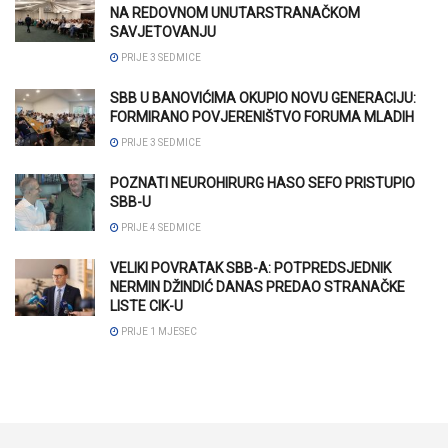
NA REDOVNOM UNUTARSTRANAČKOM
SAVJETOVANJU
PRIJE 3 SEDMICE
SBB U BANOVIĆIMA OKUPIO NOVU GENERACIJU:
FORMIRANO POVJERENIŠTVO FORUMA MLADIH
PRIJE 3 SEDMICE
POZNATI NEUROHIRURG HASO SEFO PRISTUPIO
SBB-U
PRIJE 4 SEDMICE
VELIKI POVRATAK SBB-A: POTPREDSJEDNIK
NERMIN DŽINDIĆ DANAS PREDAO STRANAČKE
LISTE CIK-U
PRIJE 1 MJESEC