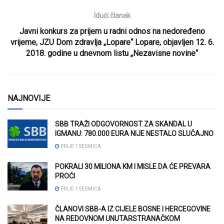
Idući članak
Javni konkurs za prijem u radni odnos na nedoređeno
vrijeme, JZU Dom zdravlja „Lopare“ Lopare, objavljen 12. 6.
2018. godine u dnevnom listu „Nezavisne novine“
NAJNOVIJE
SBB TRAŽI ODGOVORNOST ZA SKANDAL U
IGMANU: 780.000 EURA NIJE NESTALO SLUČAJNO
PRIJE 1 SEDMICA
POKRALI 30 MILIONA KM I MISLE DA ĆE PREVARA
PROĆI
PRIJE 1 SEDMICA
ČLANOVI SBB-A IZ CIJELE BOSNE I HERCEGOVINE
NA REDOVNOM UNUTARSTRANAČKOM