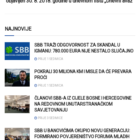
objavljen 30. 8. 2018. godine u dnevnom listu „Dnevni avaz“
NAJNOVIJE
SBB TRAŽI ODGOVORNOST ZA SKANDAL U
IGMANU: 780.000 EURA NIJE NESTALO SLUČAJNO
PRIJE 1 SEDMICA
POKRALI 30 MILIONA KM I MISLE DA ĆE PREVARA
PROĆI
PRIJE 1 SEDMICA
ČLANOVI SBB-A IZ CIJELE BOSNE I HERCEGOVINE
NA REDOVNOM UNUTARSTRANAČKOM
SAVJETOVANJU
PRIJE 3 SEDMICE
SBB U BANOVIĆIMA OKUPIO NOVU GENERACIJU:
FORMIRANO POVJERENIŠTVO FORUMA MLADIH