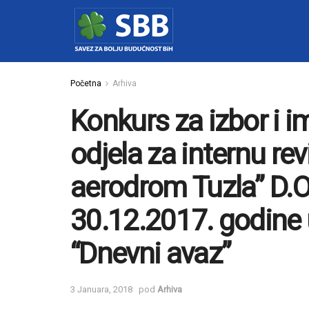
Početna
Arhiva
Konkurs za izbor i i
odjela za internu re
aerodrom Tuzla” D.O.
30.12.2017. godine 
“Dnevni avaz”
3 Januara, 2018
pod
Arhiva