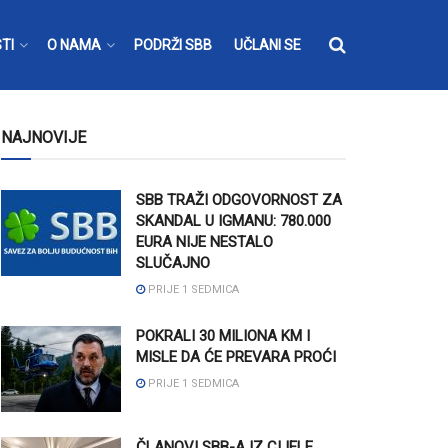
TI
O NAMA
PODRŽI SBB
UČLANI SE
NAJNOVIJE
SBB TRAŽI ODGOVORNOST ZA
SKANDAL U IGMANU: 780.000
EURA NIJE NESTALO
SLUČAJNO
PRIJE 1 SEDMICA
POKRALI 30 MILIONA KM I
MISLE DA ĆE PREVARA PROĆI
PRIJE 1 SEDMICA
ČLANOVI SBB-A IZ CIJELE