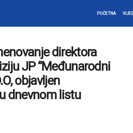
POČETNA
VIJES
menovanje direktora
viziju JP “Međunarodni
O, objavljen
u dnevnom listu