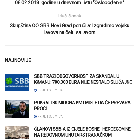
08.02.2018. godine u dnevnom listu “Oslobođenje”
Idući članak
Skupština OO SBB Novi Grad poručila: Izgradimo vojsku
lavova na čelu sa lavom
NAJNOVIJE
SBB TRAŽI ODGOVORNOST ZA SKANDAL U
IGMANU: 780.000 EURA NIJE NESTALO SLUČAJNO
PRIJE 1 SEDMICA
POKRALI 30 MILIONA KM I MISLE DA ĆE PREVARA
PROĆI
PRIJE 1 SEDMICA
ČLANOVI SBB-A IZ CIJELE BOSNE I HERCEGOVINE
NA REDOVNOM UNUTARSTRANAČKOM