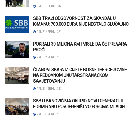
PRIJE 1 SEDMICA
SBB TRAŽI ODGOVORNOST ZA SKANDAL U
IGMANU: 780.000 EURA NIJE NESTALO SLUČAJNO
PRIJE 2 SEDMICE
POKRALI 30 MILIONA KM I MISLE DA ĆE PREVARA
PROĆI
PRIJE 2 SEDMICE
ČLANOVI SBB-A IZ CIJELE BOSNE I HERCEGOVINE
NA REDOVNOM UNUTARSTRANAČKOM
SAVJETOVANJU
PRIJE 4 SEDMICE
SBB U BANOVIĆIMA OKUPIO NOVU GENERACIJU:
FORMIRANO POVJERENIŠTVO FORUMA MLADIH
PRIJE 4 SEDMICE