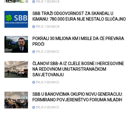
PRIJE 1 SEDMICA
SBB TRAŽI ODGOVORNOST ZA SKANDAL U
IGMANU: 780.000 EURA NIJE NESTALO SLUČAJNO
PRIJE 1 SEDMICA
POKRALI 30 MILIONA KM I MISLE DA ĆE PREVARA
PROĆI
PRIJE 2 SEDMICE
ČLANOVI SBB-A IZ CIJELE BOSNE I HERCEGOVINE
NA REDOVNOM UNUTARSTRANAČKOM
SAVJETOVANJU
PRIJE 3 SEDMICE
SBB U BANOVIĆIMA OKUPIO NOVU GENERACIJU:
FORMIRANO POVJERENIŠTVO FORUMA MLADIH
PRIJE 4 SEDMICE