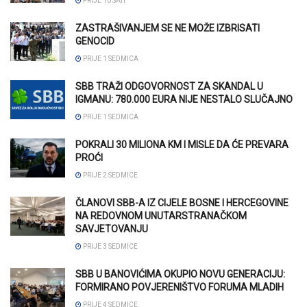
PRIJE 10 SATI
ZASTRAŠIVANJEM SE NE MOŽE IZBRISATI
GENOCID
PRIJE 1 SEDMICA
SBB TRAŽI ODGOVORNOST ZA SKANDAL U
IGMANU: 780.000 EURA NIJE NESTALO SLUČAJNO
PRIJE 1 SEDMICA
POKRALI 30 MILIONA KM I MISLE DA ĆE PREVARA
PROĆI
PRIJE 2 SEDMICE
ČLANOVI SBB-A IZ CIJELE BOSNE I HERCEGOVINE
NA REDOVNOM UNUTARSTRANAČKOM
SAVJETOVANJU
PRIJE 3 SEDMICE
SBB U BANOVIĆIMA OKUPIO NOVU GENERACIJU:
FORMIRANO POVJERENIŠTVO FORUMA MLADIH
PRIJE 4 SEDMICE