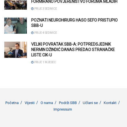
FORMIRANO POVJERENIŠTVO FORUMA MLADIH
PRIJE 3 SEDMICE
POZNATI NEUROHIRURG HASO SEFO PRISTUPIO
SBB-U
PRIJE 4 SEDMICE
VELIKI POVRATAK SBB-A: POTPREDSJEDNIK
NERMIN DŽINDIĆ DANAS PREDAO STRANAČKE
LISTE CIK-U
PRIJE 1 MJESEC
Početna
Vijesti
O nama
Podrži SBB
Učlani se
Kontakt
Impressum