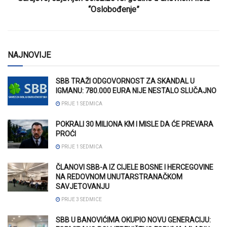
“Oslobođenje”
NAJNOVIJE
SBB TRAŽI ODGOVORNOST ZA SKANDAL U
IGMANU: 780.000 EURA NIJE NESTALO SLUČAJNO
PRIJE 1 SEDMICA
POKRALI 30 MILIONA KM I MISLE DA ĆE PREVARA
PROĆI
PRIJE 1 SEDMICA
ČLANOVI SBB-A IZ CIJELE BOSNE I HERCEGOVINE
NA REDOVNOM UNUTARSTRANAČKOM
SAVJETOVANJU
PRIJE 3 SEDMICE
SBB U BANOVIĆIMA OKUPIO NOVU GENERACIJU: