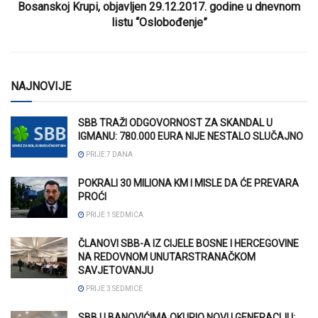
Bosanskoj Krupi, objavljen 29.12.2017. godine u dnevnom
listu “Oslobođenje”
NAJNOVIJE
SBB TRAŽI ODGOVORNOST ZA SKANDAL U
IGMANU: 780.000 EURA NIJE NESTALO SLUČAJNO
PRIJE 7 DANA
POKRALI 30 MILIONA KM I MISLE DA ĆE PREVARA
PROĆI
PRIJE 1 SEDMICA
ČLANOVI SBB-A IZ CIJELE BOSNE I HERCEGOVINE
NA REDOVNOM UNUTARSTRANAČKOM
SAVJETOVANJU
PRIJE 3 SEDMICE
SBB U BANOVIĆIMA OKUPIO NOVU GENERACIJU: