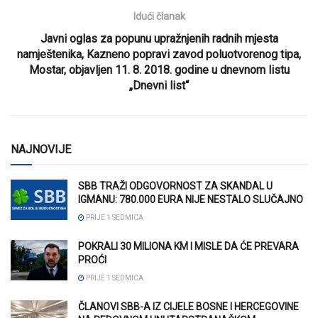
Idući članak
Javni oglas za popunu upražnjenih radnih mjesta
namještenika, Kazneno popravi zavod poluotvorenog tipa,
Mostar, objavljen 11. 8. 2018. godine u dnevnom listu
„Dnevni list“
NAJNOVIJE
SBB TRAŽI ODGOVORNOST ZA SKANDAL U
IGMANU: 780.000 EURA NIJE NESTALO SLUČAJNO
PRIJE 1 SEDMICA
POKRALI 30 MILIONA KM I MISLE DA ĆE PREVARA
PROĆI
PRIJE 1 SEDMICA
ČLANOVI SBB-A IZ CIJELE BOSNE I HERCEGOVINE