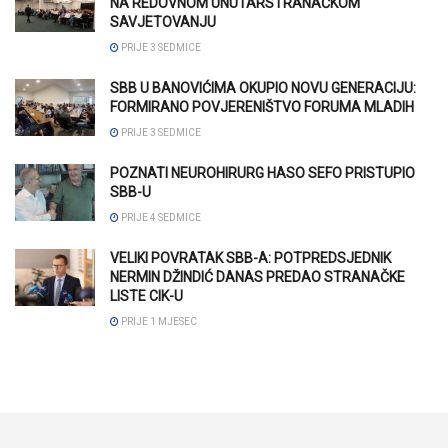
NA REDOVNOM UNUTARSTRANAČKOM
SAVJETOVANJU
PRIJE 3 SEDMICE
SBB U BANOVIĆIMA OKUPIO NOVU GENERACIJU:
FORMIRANO POVJERENIŠTVO FORUMA MLADIH
PRIJE 3 SEDMICE
POZNATI NEUROHIRURG HASO SEFO PRISTUPIO
SBB-U
PRIJE 4 SEDMICE
VELIKI POVRATAK SBB-A: POTPREDSJEDNIK
NERMIN DŽINDIĆ DANAS PREDAO STRANAČKE
LISTE CIK-U
PRIJE 1 MJESEC