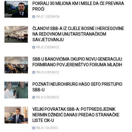
POKRALI 30 MILIONA KM I MISLE DA ĆE PREVARA
PROĆI
PRIJE 1 SEDMICA
ČLANOVI SBB-A IZ CIJELE BOSNE I HERCEGOVINE
NA REDOVNOM UNUTARSTRANAČKOM
SAVJETOVANJU
PRIJE 3 SEDMICE
SBB U BANOVIĆIMA OKUPIO NOVU GENERACIJU:
FORMIRANO POVJERENIŠTVO FORUMA MLADIH
PRIJE 4 SEDMICE
POZNATI NEUROHIRURG HASO SEFO PRISTUPIO
SBB-U
PRIJE 4 SEDMICE
VELIKI POVRATAK SBB-A: POTPREDSJEDNIK
NERMIN DŽINDIĆ DANAS PREDAO STRANAČKE
LISTE CIK-U
PRIJE 1 MJESEC