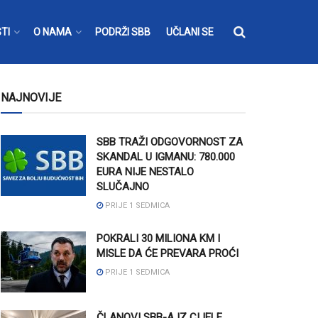
TI
O NAMA
PODRŽI SBB
UČLANI SE
NAJNOVIJE
SBB TRAŽI ODGOVORNOST ZA
SKANDAL U IGMANU: 780.000
EURA NIJE NESTALO
SLUČAJNO
PRIJE 1 SEDMICA
POKRALI 30 MILIONA KM I
MISLE DA ĆE PREVARA PROĆI
PRIJE 1 SEDMICA
ČLANOVI SBB-A IZ CIJELE