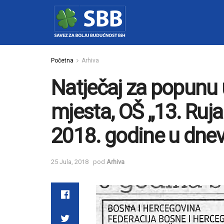
Početna
Arhiva
Natječaj za popunu 
mjesta, OŠ „13. Rujan
2018. godine u dnevn
25 Jula, 2018
pod
Arhiva