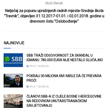
Idući članak
Natječaj za popunu upražnjenih radnih mjesta-Srednja škola
“Travnik”, objavljen 31.12.2017-01.01. i 02.01.2018. godine u
dnevnom listu “Oslobođenje”
NAJNOVIJE
SBB TRAŽI ODGOVORNOST ZA SKANDAL U
IGMANU: 780.000 EURA NIJE NESTALO SLUČAJNO
PRIJE 1 SEDMICA
POKRALI 30 MILIONA KM I MISLE DA ĆE PREVARA
PROĆI
PRIJE 1 SEDMICA
ČLANOVI SBB-A IZ CIJELE BOSNE I HERCEGOVINE
NA REDOVNOM UNUTARSTRANAČKOM
SAVJETOVANJU