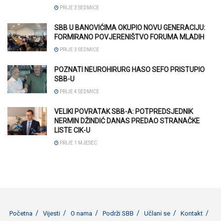
PRIJE 3 SEDMICE
SBB U BANOVIĆIMA OKUPIO NOVU GENERACIJU:
FORMIRANO POVJERENIŠTVO FORUMA MLADIH
PRIJE 3 SEDMICE
POZNATI NEUROHIRURG HASO SEFO PRISTUPIO
SBB-U
PRIJE 4 SEDMICE
VELIKI POVRATAK SBB-A: POTPREDSJEDNIK
NERMIN DŽINDIĆ DANAS PREDAO STRANAČKE
LISTE CIK-U
PRIJE 1 MJESEC
Početna
Vijesti
O nama
Podrži SBB
Učlani se
Kontakt