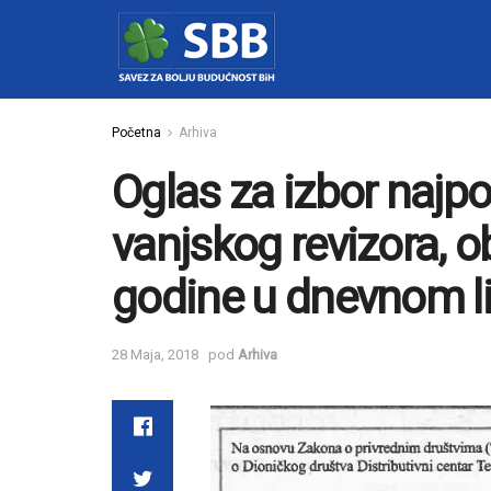
Početna
Arhiva
Oglas za izbor najpo
vanjskog revizora, ob
godine u dnevnom li
28 Maja, 2018
pod
Arhiva