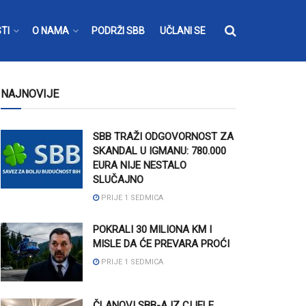
TI
O NAMA
PODRŽI SBB
UČLANI SE
NAJNOVIJE
SBB TRAŽI ODGOVORNOST ZA
SKANDAL U IGMANU: 780.000
EURA NIJE NESTALO
SLUČAJNO
PRIJE 1 SEDMICA
POKRALI 30 MILIONA KM I
MISLE DA ĆE PREVARA PROĆI
PRIJE 1 SEDMICA
ČLANOVI SBB-A IZ CIJELE