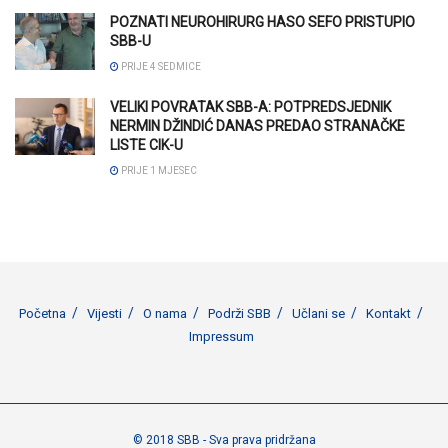
POZNATI NEUROHIRURG HASO SEFO PRISTUPIO
SBB-U
PRIJE 4 SEDMICE
VELIKI POVRATAK SBB-A: POTPREDSJEDNIK
NERMIN DŽINDIĆ DANAS PREDAO STRANAČKE
LISTE CIK-U
PRIJE 1 MJESEC
Početna
Vijesti
O nama
Podrži SBB
Učlani se
Kontakt
Impressum
© 2018 SBB - Sva prava pridržana