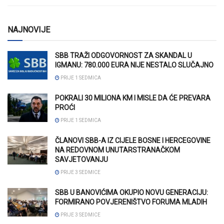
NAJNOVIJE
SBB TRAŽI ODGOVORNOST ZA SKANDAL U
IGMANU: 780.000 EURA NIJE NESTALO SLUČAJNO
PRIJE 1 SEDMICA
POKRALI 30 MILIONA KM I MISLE DA ĆE PREVARA
PROĆI
PRIJE 1 SEDMICA
ČLANOVI SBB-A IZ CIJELE BOSNE I HERCEGOVINE
NA REDOVNOM UNUTARSTRANAČKOM
SAVJETOVANJU
PRIJE 3 SEDMICE
SBB U BANOVIĆIMA OKUPIO NOVU GENERACIJU:
FORMIRANO POVJERENIŠTVO FORUMA MLADIH
PRIJE 3 SEDMICE