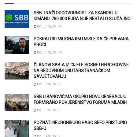
SBB TRAŽI ODGOVORNOST ZA SKANDAL U
IGMANU: 780.000 EURA NIJE NESTALO SLUČAJNO
PRIJE 1 SEDMICA
POKRALI 30 MILIONA KM I MISLE DA ĆE PREVARA
PROĆI
PRIJE 1 SEDMICA
ČLANOVI SBB-A IZ CIJELE BOSNE I HERCEGOVINE
NA REDOVNOM UNUTARSTRANAČKOM
SAVJETOVANJU
PRIJE 3 SEDMICE
SBB U BANOVIĆIMA OKUPIO NOVU GENERACIJU:
FORMIRANO POVJERENIŠTVO FORUMA MLADIH
PRIJE 3 SEDMICE
POZNATI NEUROHIRURG HASO SEFO PRISTUPIO
SBB-U
PRIJE 4 SEDMICE