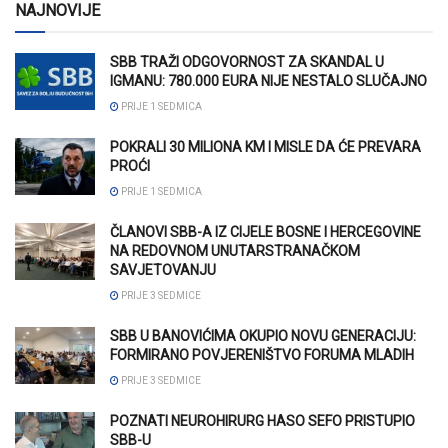
NAJNOVIJE
SBB TRAŽI ODGOVORNOST ZA SKANDAL U
IGMANU: 780.000 EURA NIJE NESTALO SLUČAJNO
PRIJE 1 SEDMICA
POKRALI 30 MILIONA KM I MISLE DA ĆE PREVARA
PROĆI
PRIJE 1 SEDMICA
ČLANOVI SBB-A IZ CIJELE BOSNE I HERCEGOVINE
NA REDOVNOM UNUTARSTRANAČKOM
SAVJETOVANJU
PRIJE 3 SEDMICE
SBB U BANOVIĆIMA OKUPIO NOVU GENERACIJU:
FORMIRANO POVJERENIŠTVO FORUMA MLADIH
PRIJE 3 SEDMICE
POZNATI NEUROHIRURG HASO SEFO PRISTUPIO
SBB-U