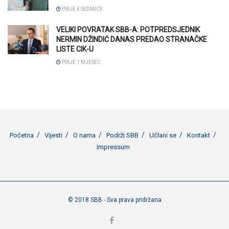
PRIJE 4 SEDMICE
VELIKI POVRATAK SBB-A: POTPREDSJEDNIK
NERMIN DŽINDIĆ DANAS PREDAO STRANAČKE
LISTE CIK-U
PRIJE 1 MJESEC
Početna
Vijesti
O nama
Podrži SBB
Učlani se
Kontakt
Impressum
© 2018 SBB - Sva prava pridržana