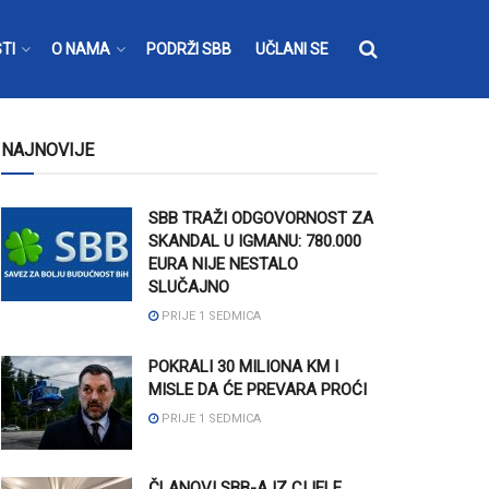
TI
O NAMA
PODRŽI SBB
UČLANI SE
NAJNOVIJE
SBB TRAŽI ODGOVORNOST ZA
SKANDAL U IGMANU: 780.000
EURA NIJE NESTALO
SLUČAJNO
PRIJE 1 SEDMICA
POKRALI 30 MILIONA KM I
MISLE DA ĆE PREVARA PROĆI
PRIJE 1 SEDMICA
ČLANOVI SBB-A IZ CIJELE