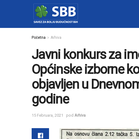
Početna
Arhiva
Javni konkurs za im
Općinske izborne ko
objavljen u Dnevno
godine
15 Februara, 2021
pod
Arhiva