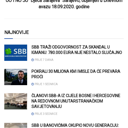
UO i NO JU “Djeca Sarajeva” Sarajevo, objavljen u Dnevnom
avazu 18.09.2020. godine
NAJNOVIJE
SBB TRAŽI ODGOVORNOST ZA SKANDAL U
IGMANU: 780.000 EURA NIJE NESTALO SLUČAJNO
PRIJE 7 DANA
POKRALI 30 MILIONA KM I MISLE DA ĆE PREVARA
PROĆI
PRIJE 1 SEDMICA
ČLANOVI SBB-A IZ CIJELE BOSNE I HERCEGOVINE
NA REDOVNOM UNUTARSTRANAČKOM
SAVJETOVANJU
PRIJE 3 SEDMICE
SBB U BANOVIĆIMA OKUPIO NOVU GENERACIJU: