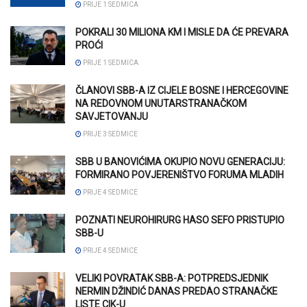
PRIJE 1 SEDMICA
POKRALI 30 MILIONA KM I MISLE DA ĆE PREVARA
PROĆI
PRIJE 1 SEDMICA
ČLANOVI SBB-A IZ CIJELE BOSNE I HERCEGOVINE
NA REDOVNOM UNUTARSTRANAČKOM
SAVJETOVANJU
PRIJE 3 SEDMICE
SBB U BANOVIĆIMA OKUPIO NOVU GENERACIJU:
FORMIRANO POVJERENIŠTVO FORUMA MLADIH
PRIJE 4 SEDMICE
POZNATI NEUROHIRURG HASO SEFO PRISTUPIO
SBB-U
PRIJE 4 SEDMICE
VELIKI POVRATAK SBB-A: POTPREDSJEDNIK
NERMIN DŽINDIĆ DANAS PREDAO STRANAČKE
LISTE CIK-U