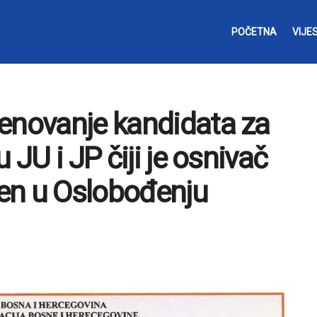
POČETNA
VIJES
enovanje kandidata za
 JU i JP čiji je osnivač
jen u Oslobođenju