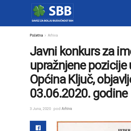
Početna
Arhiva
Javni konkurs za im
upražnjene pozicije u
Općina Ključ, objavl
03.06.2020. godine
3 Juna, 2020
pod
Arhiva