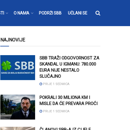
TI
O NAMA
PODRŽI SBB
UČLANI SE
NAJNOVIJE
SBB TRAŽI ODGOVORNOST ZA
SKANDAL U IGMANU: 780.000
EURA NIJE NESTALO
SLUČAJNO
PRIJE 1 SEDMICA
POKRALI 30 MILIONA KM I
MISLE DA ĆE PREVARA PROĆI
PRIJE 1 SEDMICA
ČLANOVI SBB-A IZ CIJELE