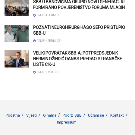
SBB U BANOVIĆIMA OKUPIO NOVU GENERACIJU:
FORMIRANO POVJERENIŠTVO FORUMA MLADIH
PRIJE 3 SEDMICE
POZNATI NEUROHIRURG HASO SEFO PRISTUPIO
SBB-U
PRIJE 4 SEDMICE
VELIKI POVRATAK SBB-A: POTPREDSJEDNIK
NERMIN DŽINDIĆ DANAS PREDAO STRANAČKE
LISTE CIK-U
PRIJE 1 MJESEC
Početna
Vijesti
O nama
Podrži SBB
Učlani se
Kontakt
Impressum