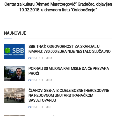
Centar za kulturu “Ahmed Muratbegović” Gradačac, objavljen
19.02.2018. u dnevnom listu “Oslobođenje”
NAJNOVIJE
SBB TRAŽI ODGOVORNOST ZA SKANDAL U
IGMANU: 780.000 EURA NIJE NESTALO SLUČAJNO
PRIJE 1 SEDMICA
POKRALI 30 MILIONA KM I MISLE DA ĆE PREVARA
PROĆI
PRIJE 1 SEDMICA
ČLANOVI SBB-A IZ CIJELE BOSNE I HERCEGOVINE
NA REDOVNOM UNUTARSTRANAČKOM
SAVJETOVANJU
PRIJE 3 SEDMICE