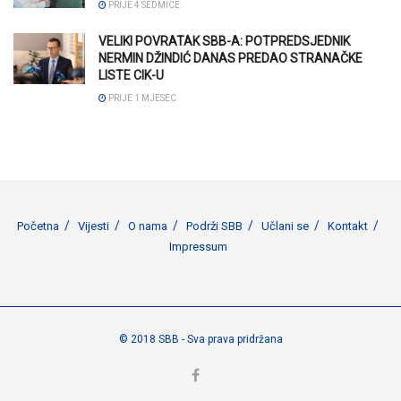
PRIJE 4 SEDMICE
VELIKI POVRATAK SBB-A: POTPREDSJEDNIK
NERMIN DŽINDIĆ DANAS PREDAO STRANAČKE
LISTE CIK-U
PRIJE 1 MJESEC
Početna
Vijesti
O nama
Podrži SBB
Učlani se
Kontakt
Impressum
© 2018 SBB - Sva prava pridržana