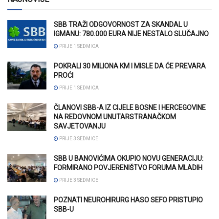
SBB TRAŽI ODGOVORNOST ZA SKANDAL U
IGMANU: 780.000 EURA NIJE NESTALO SLUČAJNO
PRIJE 1 SEDMICA
POKRALI 30 MILIONA KM I MISLE DA ĆE PREVARA
PROĆI
PRIJE 1 SEDMICA
ČLANOVI SBB-A IZ CIJELE BOSNE I HERCEGOVINE
NA REDOVNOM UNUTARSTRANAČKOM
SAVJETOVANJU
PRIJE 3 SEDMICE
SBB U BANOVIĆIMA OKUPIO NOVU GENERACIJU:
FORMIRANO POVJERENIŠTVO FORUMA MLADIH
PRIJE 3 SEDMICE
POZNATI NEUROHIRURG HASO SEFO PRISTUPIO
SBB-U