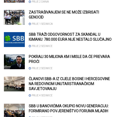
PRIJE 2 DANA
ZASTRAŠIVANJEM SE NE MOŽE IZBRISATI
GENOCID
PRIJE 1 SEDMICA
SBB TRAŽI ODGOVORNOST ZA SKANDAL U
IGMANU: 780.000 EURA NIJE NESTALO SLUČAJNO
PRIJE 2 SEDMICE
POKRALI 30 MILIONA KM I MISLE DA ĆE PREVARA
PROĆI
PRIJE 2 SEDMICE
ČLANOVI SBB-A IZ CIJELE BOSNE I HERCEGOVINE
NA REDOVNOM UNUTARSTRANAČKOM
SAVJETOVANJU
PRIJE 4 SEDMICE
SBB U BANOVIĆIMA OKUPIO NOVU GENERACIJU:
FORMIRANO POVJERENIŠTVO FORUMA MLADIH