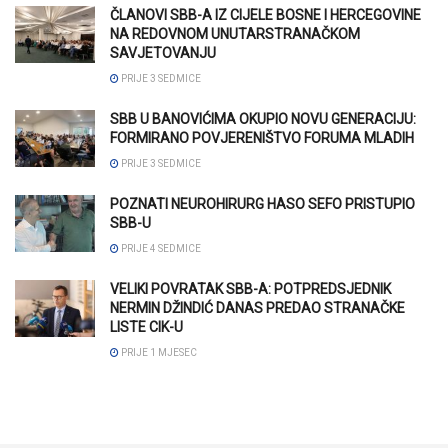
ČLANOVI SBB-A IZ CIJELE BOSNE I HERCEGOVINE
NA REDOVNOM UNUTARSTRANAČKOM
SAVJETOVANJU
PRIJE 3 SEDMICE
SBB U BANOVIĆIMA OKUPIO NOVU GENERACIJU:
FORMIRANO POVJERENIŠTVO FORUMA MLADIH
PRIJE 3 SEDMICE
POZNATI NEUROHIRURG HASO SEFO PRISTUPIO
SBB-U
PRIJE 4 SEDMICE
VELIKI POVRATAK SBB-A: POTPREDSJEDNIK
NERMIN DŽINDIĆ DANAS PREDAO STRANAČKE
LISTE CIK-U
PRIJE 1 MJESEC