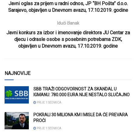
Javni oglas za prijem u radni odnos, JP “BH Pošta” d.o.o.
Sarajevo, objavljen u Dnevnom avazu, 17.10.2019. godine
Idući članak
Javni konkurs za izbor i imenovanje direktora JU Centar za
djecu i odrasle osobe s posebnim potrebama ZDK,
objavljen u Dnevnom avazu, 17.10.2019. godine
NAJNOVIJE
SBB TRAŽI ODGOVORNOST ZA SKANDAL U
IGMANU: 780.000 EURA NIJE NESTALO SLUČAJNO
PRIJE 1 SEDMICA
POKRALI 30 MILIONA KM I MISLE DA ĆE PREVARA
PROĆI
PRIJE 1 SEDMICA