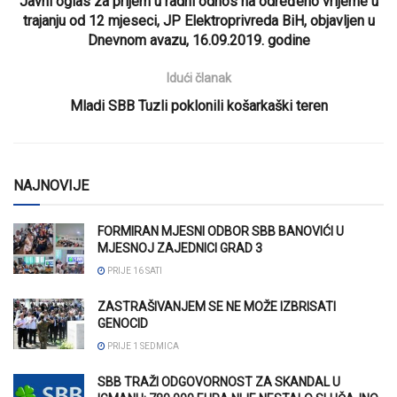
Javni oglas za prijem u radni odnos na određeno vrijeme u
trajanju od 12 mjeseci, JP Elektroprivreda BiH, objavljen u
Dnevnom avazu, 16.09.2019. godine
Idući članak
Mladi SBB Tuzli poklonili košarkaški teren
NAJNOVIJE
FORMIRAN MJESNI ODBOR SBB BANOVIĆI U
MJESNOJ ZAJEDNICI GRAD 3
PRIJE 16 SATI
ZASTRAŠIVANJEM SE NE MOŽE IZBRISATI
GENOCID
PRIJE 1 SEDMICA
SBB TRAŽI ODGOVORNOST ZA SKANDAL U