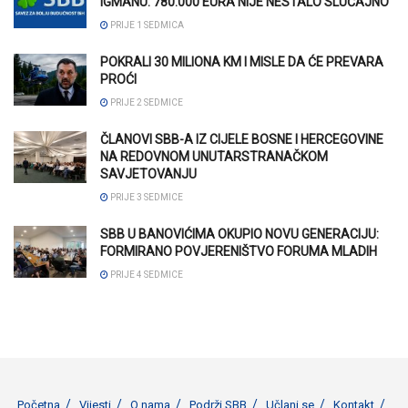
IGMANU: 780.000 EURA NIJE NESTALO SLUČAJNO
PRIJE 1 SEDMICA
POKRALI 30 MILIONA KM I MISLE DA ĆE PREVARA
PROĆI
PRIJE 2 SEDMICE
ČLANOVI SBB-A IZ CIJELE BOSNE I HERCEGOVINE
NA REDOVNOM UNUTARSTRANAČKOM
SAVJETOVANJU
PRIJE 3 SEDMICE
SBB U BANOVIĆIMA OKUPIO NOVU GENERACIJU:
FORMIRANO POVJERENIŠTVO FORUMA MLADIH
PRIJE 4 SEDMICE
Početna
Vijesti
O nama
Podrži SBB
Učlani se
Kontakt