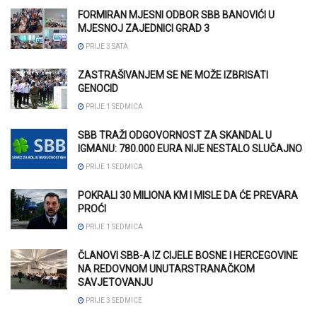
FORMIRAN MJESNI ODBOR SBB BANOVIĆI U
MJESNOJ ZAJEDNICI GRAD 3
PRIJE 3 SATA
ZASTRAŠIVANJEM SE NE MOŽE IZBRISATI
GENOCID
PRIJE 1 SEDMICA
SBB TRAŽI ODGOVORNOST ZA SKANDAL U
IGMANU: 780.000 EURA NIJE NESTALO SLUČAJNO
PRIJE 1 SEDMICA
POKRALI 30 MILIONA KM I MISLE DA ĆE PREVARA
PROĆI
PRIJE 1 SEDMICA
ČLANOVI SBB-A IZ CIJELE BOSNE I HERCEGOVINE
NA REDOVNOM UNUTARSTRANAČKOM
SAVJETOVANJU
PRIJE 3 SEDMICE