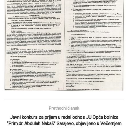
Prethodni članak
Javni konkurs za prijem u radni odnos JU Opća bolnica
“Prim.dr. Abdulah Nakaš” Sarajevo, objavljeno u Večernjem