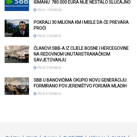
IGMANU: 780.000 EURA NIJE NESTALO SLUČAJNO
PRIJE 1 SEDMICA
POKRALI 30 MILIONA KM I MISLE DA ĆE PREVARA
PROĆI
PRIJE 2 SEDMICE
ČLANOVI SBB-A IZ CIJELE BOSNE I HERCEGOVINE
NA REDOVNOM UNUTARSTRANAČKOM
SAVJETOVANJU
PRIJE 3 SEDMICE
SBB U BANOVIĆIMA OKUPIO NOVU GENERACIJU:
FORMIRANO POVJERENIŠTVO FORUMA MLADIH
PRIJE 4 SEDMICE