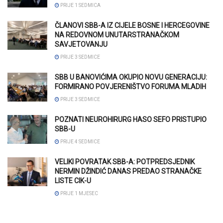
PRIJE 1 SEDMICA
ČLANOVI SBB-A IZ CIJELE BOSNE I HERCEGOVINE
NA REDOVNOM UNUTARSTRANAČKOM
SAVJETOVANJU
PRIJE 3 SEDMICE
SBB U BANOVIĆIMA OKUPIO NOVU GENERACIJU:
FORMIRANO POVJERENIŠTVO FORUMA MLADIH
PRIJE 3 SEDMICE
POZNATI NEUROHIRURG HASO SEFO PRISTUPIO
SBB-U
PRIJE 4 SEDMICE
VELIKI POVRATAK SBB-A: POTPREDSJEDNIK
NERMIN DŽINDIĆ DANAS PREDAO STRANAČKE
LISTE CIK-U
PRIJE 1 MJESEC