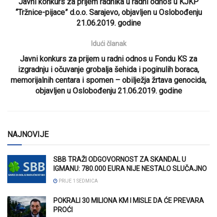
Javni konkurs za prijem radnika u radni odnos u KJKP
“Tržnice-pijace” d.o.o. Sarajevo, objavljen u Oslobođenju
21.06.2019. godine
Idući članak
Javni konkurs za prijem u radni odnos u Fondu KS za
izgradnju i očuvanje grobalja šehida i poginulih boraca,
memorijalnih centara i spomen – obilježja žrtava genocida,
objavljen u Oslobođenju 21.06.2019. godine
NAJNOVIJE
SBB TRAŽI ODGOVORNOST ZA SKANDAL U
IGMANU: 780.000 EURA NIJE NESTALO SLUČAJNO
PRIJE 1 SEDMICA
POKRALI 30 MILIONA KM I MISLE DA ĆE PREVARA
PROĆI