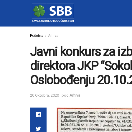
Početna
Arhiva
Javni konkurs za iz
direktora JKP “Sokol
Oslobođenju 20.10.
20 Oktobra, 2020
pod
Arhiva