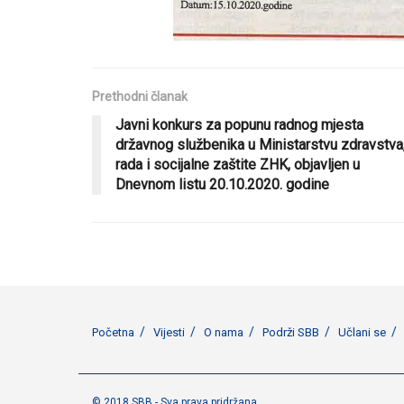
Prethodni članak
Javni konkurs za popunu radnog mjesta
državnog službenika u Ministarstvu zdravstva
rada i socijalne zaštite ZHK, objavljen u
Dnevnom listu 20.10.2020. godine
Početna
Vijesti
O nama
Podrži SBB
Učlani se
© 2018 SBB - Sva prava pridržana