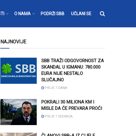
TI
O NAMA
PODRŽI SBB
UČLANI SE
NAJNOVIJE
SBB TRAŽI ODGOVORNOST ZA
SKANDAL U IGMANU: 780.000
EURA NIJE NESTALO
SLUČAJNO
PRIJE 7 DANA
POKRALI 30 MILIONA KM I
MISLE DA ĆE PREVARA PROĆI
PRIJE 1 SEDMICA
ČLANOVI SBB-A IZ CIJELE