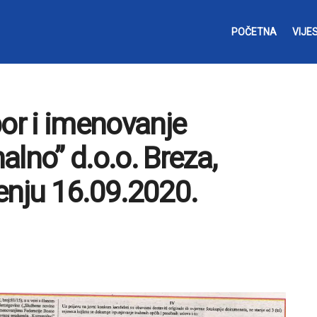
POČETNA
VIJES
bor i imenovanje
lno” d.o.o. Breza,
enju 16.09.2020.