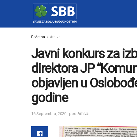
Početna
Arhiva
Javni konkurs za iz
direktora JP “Komuna
objavljen u Oslobođ
godine
16 Septembra, 2020
pod
Arhiva