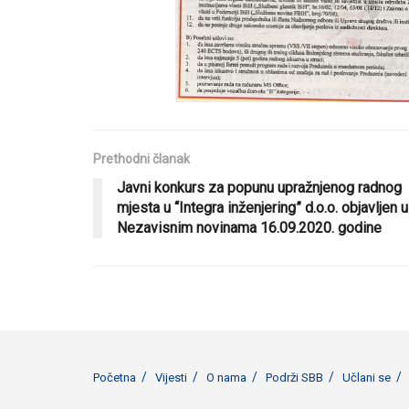
Prethodni članak
Javni konkurs za popunu upražnjenog radnog
mjesta u “Integra inženjering” d.o.o. objavljen u
Nezavisnim novinama 16.09.2020. godine
Početna
Vijesti
O nama
Podrži SBB
Učlani se