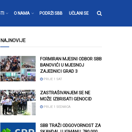
TI
O NAMA
PODRŽI SBB
UČLANI SE
NAJNOVIJE
FORMIRAN MJESNI ODBOR SBB
BANOVIĆI U MJESNOJ
ZAJEDNICI GRAD 3
PRIJE 1 SAT
ZASTRAŠIVANJEM SE NE
MOŽE IZBRISATI GENOCID
PRIJE 1 SEDMICA
SBB TRAŽI ODGOVORNOST ZA
SKANDAL U IGMANU: 780.000