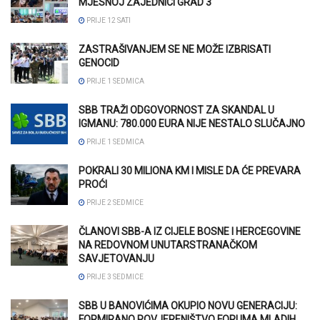
MJESNOJ ZAJEDNICI GRAD 3
PRIJE 12 SATI
ZASTRAŠIVANJEM SE NE MOŽE IZBRISATI
GENOCID
PRIJE 1 SEDMICA
SBB TRAŽI ODGOVORNOST ZA SKANDAL U
IGMANU: 780.000 EURA NIJE NESTALO SLUČAJNO
PRIJE 1 SEDMICA
POKRALI 30 MILIONA KM I MISLE DA ĆE PREVARA
PROĆI
PRIJE 2 SEDMICE
ČLANOVI SBB-A IZ CIJELE BOSNE I HERCEGOVINE
NA REDOVNOM UNUTARSTRANAČKOM
SAVJETOVANJU
PRIJE 3 SEDMICE
SBB U BANOVIĆIMA OKUPIO NOVU GENERACIJU:
FORMIRANO POVJERENIŠTVO FORUMA MLADIH