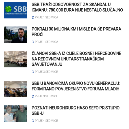
SBB TRAŽI ODGOVORNOST ZA SKANDAL U
IGMANU: 780.000 EURA NIJE NESTALO SLUČAJNO
PRIJE 1 SEDMICA
POKRALI 30 MILIONA KM I MISLE DA ĆE PREVARA
PROĆI
PRIJE 1 SEDMICA
ČLANOVI SBB-A IZ CIJELE BOSNE I HERCEGOVINE
NA REDOVNOM UNUTARSTRANAČKOM
SAVJETOVANJU
PRIJE 3 SEDMICE
SBB U BANOVIĆIMA OKUPIO NOVU GENERACIJU:
FORMIRANO POVJERENIŠTVO FORUMA MLADIH
PRIJE 3 SEDMICE
POZNATI NEUROHIRURG HASO SEFO PRISTUPIO
SBB-U
PRIJE 4 SEDMICE