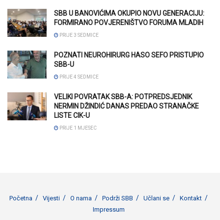
SBB U BANOVIĆIMA OKUPIO NOVU GENERACIJU:
FORMIRANO POVJERENIŠTVO FORUMA MLADIH
PRIJE 3 SEDMICE
POZNATI NEUROHIRURG HASO SEFO PRISTUPIO
SBB-U
PRIJE 4 SEDMICE
VELIKI POVRATAK SBB-A: POTPREDSJEDNIK
NERMIN DŽINDIĆ DANAS PREDAO STRANAČKE
LISTE CIK-U
PRIJE 1 MJESEC
Početna
Vijesti
O nama
Podrži SBB
Učlani se
Kontakt
Impressum