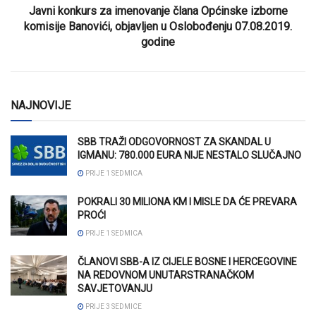
Javni konkurs za imenovanje člana Općinske izborne
komisije Banovići, objavljen u Oslobođenju 07.08.2019.
godine
NAJNOVIJE
SBB TRAŽI ODGOVORNOST ZA SKANDAL U
IGMANU: 780.000 EURA NIJE NESTALO SLUČAJNO
PRIJE 1 SEDMICA
POKRALI 30 MILIONA KM I MISLE DA ĆE PREVARA
PROĆI
PRIJE 1 SEDMICA
ČLANOVI SBB-A IZ CIJELE BOSNE I HERCEGOVINE
NA REDOVNOM UNUTARSTRANAČKOM
SAVJETOVANJU
PRIJE 3 SEDMICE