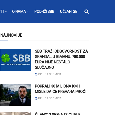
TI
O NAMA
PODRŽI SBB
UČLANI SE
NAJNOVIJE
SBB TRAŽI ODGOVORNOST ZA
SKANDAL U IGMANU: 780.000
EURA NIJE NESTALO
SLUČAJNO
PRIJE 1 SEDMICA
POKRALI 30 MILIONA KM I
MISLE DA ĆE PREVARA PROĆI
PRIJE 1 SEDMICA
ČLANOVI SBB-A IZ CIJELE