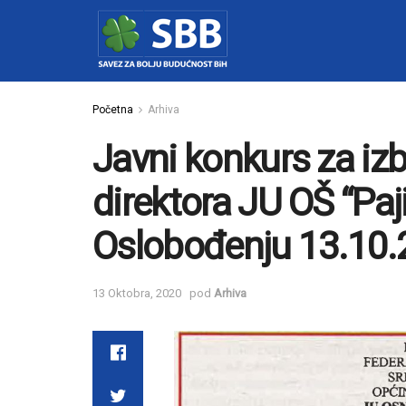
Početna
Arhiva
Javni konkurs za iz
direktora JU OŠ “Paji
Oslobođenju 13.10.
13 Oktobra, 2020
pod
Arhiva