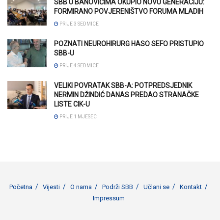
SBB U BANOVIĆIMA OKUPIO NOVU GENERACIJU:
FORMIRANO POVJERENIŠTVO FORUMA MLADIH
PRIJE 3 SEDMICE
POZNATI NEUROHIRURG HASO SEFO PRISTUPIO
SBB-U
PRIJE 4 SEDMICE
VELIKI POVRATAK SBB-A: POTPREDSJEDNIK
NERMIN DŽINDIĆ DANAS PREDAO STRANAČKE
LISTE CIK-U
PRIJE 1 MJESEC
Početna
Vijesti
O nama
Podrži SBB
Učlani se
Kontakt
Impressum