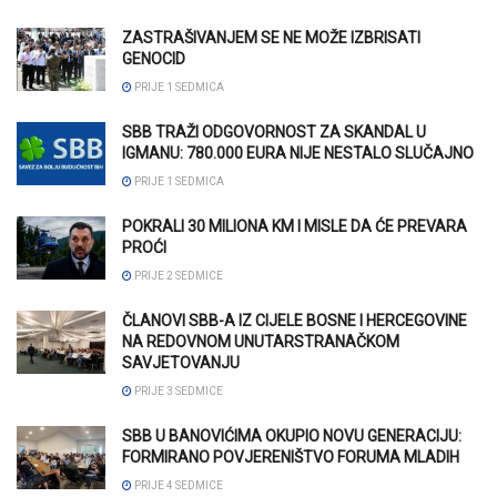
ZASTRAŠIVANJEM SE NE MOŽE IZBRISATI
GENOCID
PRIJE 1 SEDMICA
SBB TRAŽI ODGOVORNOST ZA SKANDAL U
IGMANU: 780.000 EURA NIJE NESTALO SLUČAJNO
PRIJE 1 SEDMICA
POKRALI 30 MILIONA KM I MISLE DA ĆE PREVARA
PROĆI
PRIJE 2 SEDMICE
ČLANOVI SBB-A IZ CIJELE BOSNE I HERCEGOVINE
NA REDOVNOM UNUTARSTRANAČKOM
SAVJETOVANJU
PRIJE 3 SEDMICE
SBB U BANOVIĆIMA OKUPIO NOVU GENERACIJU:
FORMIRANO POVJERENIŠTVO FORUMA MLADIH
PRIJE 4 SEDMICE