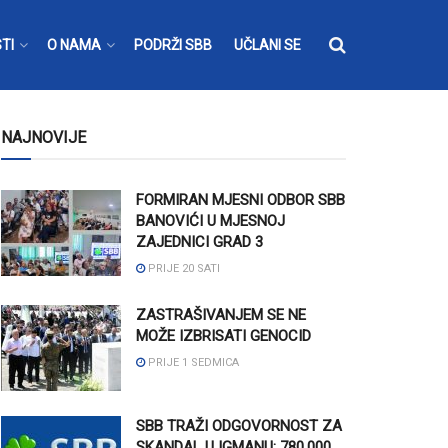
TI
O NAMA
PODRŽI SBB
UČLANI SE
NAJNOVIJE
FORMIRAN MJESNI ODBOR SBB
BANOVIĆI U MJESNOJ
ZAJEDNICI GRAD 3
PRIJE 20 SATI
ZASTRAŠIVANJEM SE NE
MOŽE IZBRISATI GENOCID
PRIJE 1 SEDMICA
SBB TRAŽI ODGOVORNOST ZA
SKANDAL U IGMANU: 780.000