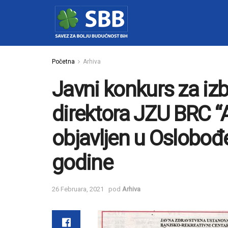
Početna
Arhiva
Javni konkurs za iz
direktora JZU BRC “
objavljen u Oslobođ
godine
26 Februara, 2021
pod
Arhiva