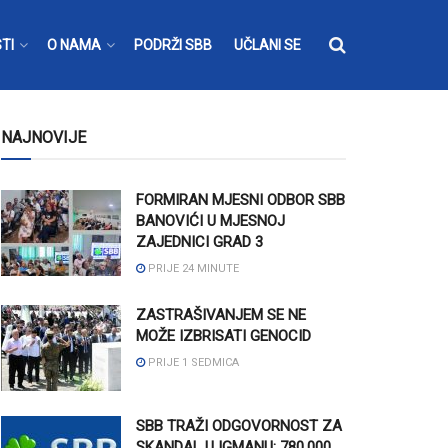
TI
O NAMA
PODRŽI SBB
UČLANI SE
NAJNOVIJE
FORMIRAN MJESNI ODBOR SBB
BANOVIĆI U MJESNOJ
ZAJEDNICI GRAD 3
PRIJE 24 MINUTE
ZASTRAŠIVANJEM SE NE
MOŽE IZBRISATI GENOCID
PRIJE 1 SEDMICA
SBB TRAŽI ODGOVORNOST ZA
SKANDAL U IGMANU: 780.000