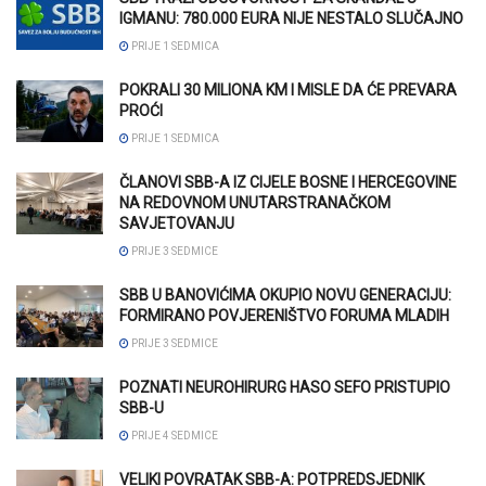
IGMANU: 780.000 EURA NIJE NESTALO SLUČAJNO
PRIJE 1 SEDMICA
POKRALI 30 MILIONA KM I MISLE DA ĆE PREVARA
PROĆI
PRIJE 1 SEDMICA
ČLANOVI SBB-A IZ CIJELE BOSNE I HERCEGOVINE
NA REDOVNOM UNUTARSTRANAČKOM
SAVJETOVANJU
PRIJE 3 SEDMICE
SBB U BANOVIĆIMA OKUPIO NOVU GENERACIJU:
FORMIRANO POVJERENIŠTVO FORUMA MLADIH
PRIJE 3 SEDMICE
POZNATI NEUROHIRURG HASO SEFO PRISTUPIO
SBB-U
PRIJE 4 SEDMICE
VELIKI POVRATAK SBB-A: POTPREDSJEDNIK