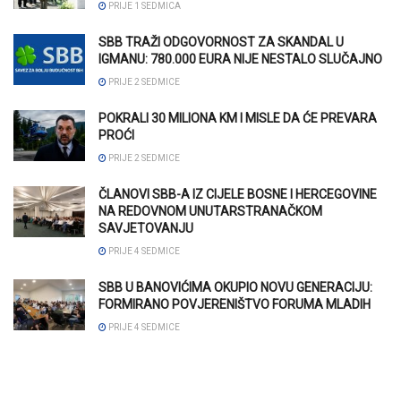
PRIJE 1 SEDMICA
SBB TRAŽI ODGOVORNOST ZA SKANDAL U
IGMANU: 780.000 EURA NIJE NESTALO SLUČAJNO
PRIJE 2 SEDMICE
POKRALI 30 MILIONA KM I MISLE DA ĆE PREVARA
PROĆI
PRIJE 2 SEDMICE
ČLANOVI SBB-A IZ CIJELE BOSNE I HERCEGOVINE
NA REDOVNOM UNUTARSTRANAČKOM
SAVJETOVANJU
PRIJE 4 SEDMICE
SBB U BANOVIĆIMA OKUPIO NOVU GENERACIJU:
FORMIRANO POVJERENIŠTVO FORUMA MLADIH
PRIJE 4 SEDMICE